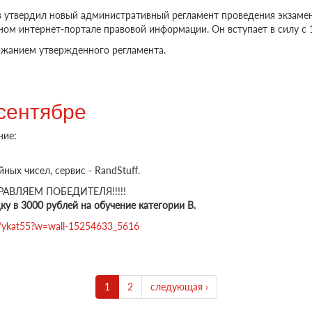
 утвердил новый административный регламент проведения экзамен
м интернет-портале правовой информации. Он вступает в силу с 1
ржанием утвержденного регламента.
 кандидатов в водители с 1 апреля УТВЕРЖДЕН
сентябре
ние:
ых чисел, сервис - RandStuff.
РАВЛЯЕМ ПОБЕДИТЕЛЯ!!!!!
у в 3000 рублей на обучение категории B.
m/ykat55?w=wall-15254633_5616
1
2
следующая ›