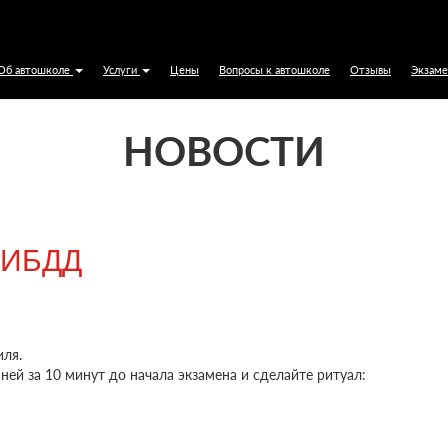
ола в Омске с обучением вождению по низки
Об автошколе
Услуги
Цены
Вопросы к автошколе
Отзывы
Экзам
НОВОСТИ
ГИБДД
иля.
ей за 10 минут до начала экзамена и сделайте ритуал: