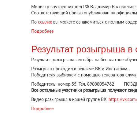
Министр внутренних дел РФ Владимир Колокольцев
Соответствующий приказ опубликован на официально
По
ссылке
вы можете ознакомиться с полным соде
Подробнее
о Новый регламент экзамена ГИБДД для
Результат розыгрыша в 
Результат розыгрыша сентября на бесплатное обуче
Розыгрыш проходил в рекламе ВК и Инстаграм.
Победителя выбираем с помощью генератора случайн
Победитель: номер 55, Тел. 89088054762 ПОЗД
Все остальные участники розыгрыша получают скидк
Видео разыгрыша в нашей группе ВК.
https://vk.co
Подробнее
о Результат розыгрыша в сентябре