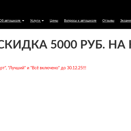
ола в Омске с обучением вождению по низки
Об автошколе
Услуги
Цены
Вопросы к автошколе
Отзывы
Экзам
КИДКА 5000 РУБ. НА 
т", "Лучший" и "Всё включено" до 30.12.25!!!