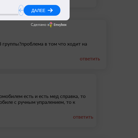
Сделано в
 3 группы?проблема в том что ходит на
ответить
омобилем есть и есть мед справка, то
обиле с ручным упралением, то к
ответить