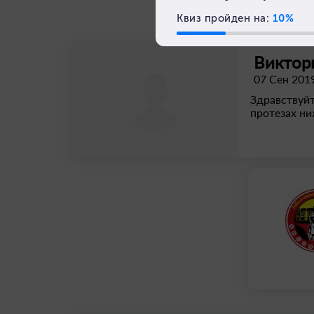
Виктор
07 Сен 201
Здравствуйт
протезах ни