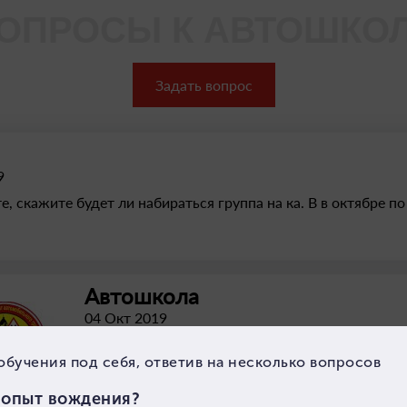
ОПРОСЫ К АВТОШКО
Задать вопрос
9
е, скажите будет ли набираться группа на ка. В в октябре п
Автошкола
04 Окт 2019
Здравствуйте. Новая группа стартует во второй
все подробно все расскажут, запишут Вас и при