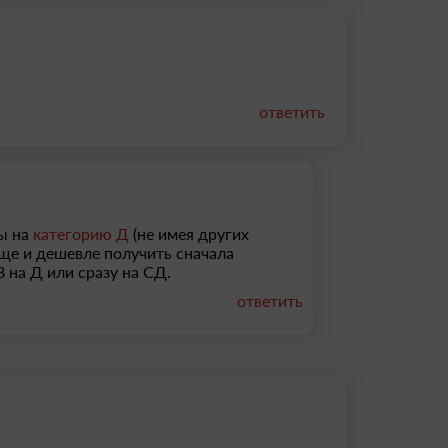
ответить
ы на
категорию Д
(не имея других
още и дешевле получить сначала
В на Д или сразу на СД.
ответить