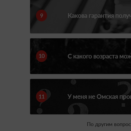
Какова гарантия полу
9
С какого возраста мо
10
У меня не Омская про
11
По другим вопрос