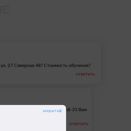
ЛЕ
о ул. 27 Северная 48? Стоимость обучения?
ответить
 половине октября. По тел 38-68-33 Вам
гласят на первое занятие.
ответить