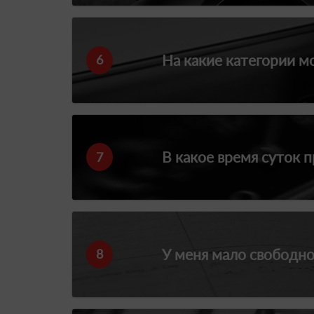
На какие категории м
6
В какое время суток 
7
У меня мало свободно
8