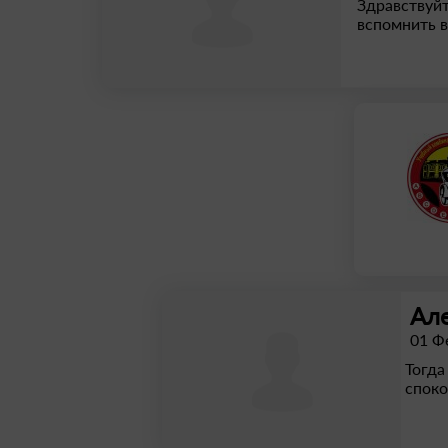
Здравствуйт
вспомнить в
Ал
01 Ф
Тогда
споко