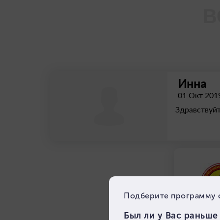
В
Инна
01 Окт 201
Здравствуйт