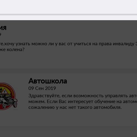
ия
9
е.хочу узнать можно ли у вас от учиться на права инвалиду
же колена?
Автошкола
09 Сен 2019
Здравствуйте, если возможность управлять авт
можем. Если Вас интересует обучение на автом
сожалению у нас нет такого автомобиля.